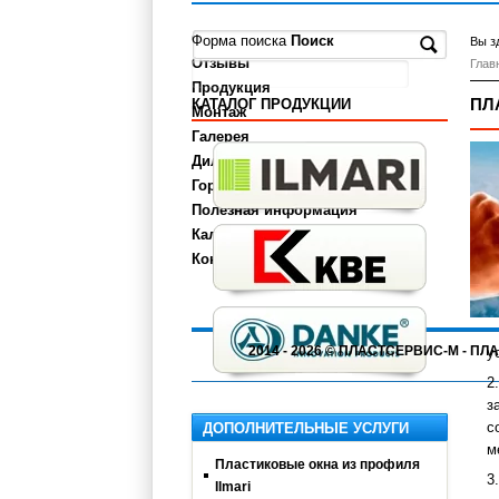
О компании
Форма поиска
Поиск
Вы з
Отзывы
Глав
Продукция
ПЛ
КАТАЛОГ ПРОДУКЦИИ
Монтаж
Галерея
Дилерам
Города
Полезная информация
Калькулятор
Контакты
2014 - 2026 © ПЛАСТСЕРВИС-М - 
у
з
с
ДОПОЛНИТЕЛЬНЫЕ УСЛУГИ
м
Пластиковые окна из профиля
Ilmari