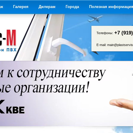
аж
Галерея
Дилерам
Города
Полезная информаци
+7 (919
Телефоны:
E-mail:
main@plastservis