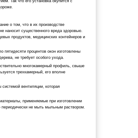
ием. Так что его установка окупится с
дороже.
ние о том, что в их производстве
не наносит существенного вреда здоровью.
щевых продуктов, медицинских контейнеров и
ло пятидесяти процентов окон изготовлены
дерева, не требует особого ухода.
ействительно многокамерный профиль, свыше
ьзуется трехкамерный, его вполне
 системой вентиляции, которая
 материалы, применяемые при изготовлении
о периодически не мыть мыльным раствором.