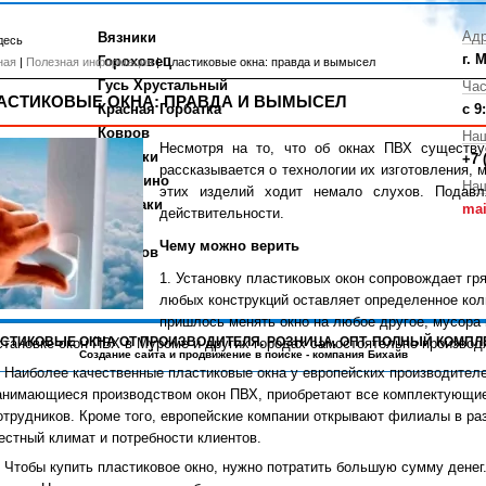
Адр
Вязники
десь
г. 
Гороховец
ная
|
Полезная информация
| Пластиковые окна: правда и вымысел
Гусь Хрустальный
Час
АСТИКОВЫЕ ОКНА: ПРАВДА И ВЫМЫСЕЛ
Красная Горбатка
с 9
Ковров
На
Несмотря на то, что об окнах ПВХ существу
Меленки
+7 
рассказывается о технологии их изготовления, 
Навашино
Наш
этих изделий ходит немало слухов. Подавл
Кулебаки
mai
действительности.
Выкса
Чему можно верить
Касимов
Установку пластиковых окон сопровождает гря
любых конструкций оставляет определенное кол
пришлось менять окно на любое другое, мусора 
ПЛАСТИКОВЫЕ ОКНА ОТ ПРОИЗВОДИТЕЛЯ. РОЗНИЦА, ОПТ. ПОЛНЫЙ КОМПЛ
становке окон ПВХ в Муроме и других городах самостоятельно производя
Создание сайта
и
продвижение в поиске
- компания Бихайв
Наиболее качественные пластиковые окна у европейских производителе
анимающиеся производством окон ПВХ, приобретают все комплектующие
отрудников. Кроме того, европейские компании открывают филиалы в ра
естный климат и потребности клиентов.
Чтобы купить пластиковое окно, нужно потратить большую сумму денег