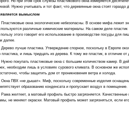
орого. Но при этом срок службы пластикового окна измеряется десятилет
ихвой. Нужно учитывать и тот факт, что деревянные окна стоят гораздо 
 является вымыслом
Пластиковые окна экологические небезопасны. В основе мифа лежит зна
спользуются различные химические материалы. На самом деле пластик 
 пользу этого говорит его использование в производстве посуды для пи
ак далее.
Дерево лучше пластика. Утверждение спорное, поскольку в Европе око
з пластика, и лишь тридцать из дерева. К тому же пластик, в отличие от 
Нужно покупать пластиковые окна с большим количеством камер. В д
рех, необходим лишь в условиях сурового климата. В основном же испол
остаточно, чтобы защитить дом от проникновения ветра и холода.
Окна ПВХ «не дышат». Миф, поскольку современные изделия оснащены
репятствует образованию конденсата и пропускает воздух в помещение.
Рама желтеет, а матовый профиль быстро загрязняется. Качественные
амы, не меняют окраски. Матовый профиль может загрязняться, если ег