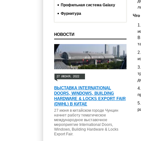
д
Профильная система Galaxy
л
Фурнитура
Что
и
НОВОСТИ
В
т
и
т
27
ИЮНЯ,
2022
д
ВЫСТАВКА INTERNATIONAL
DOORS, WINDOWS, BUILDING
п
HARDWARE & LOCKS EXPORT FAIR
(DWHL) В КИТАЕ
р
27 июня в китайском городе Чунцин
начнет работу тематическое
международное выставочное
мероприятие International Doors,
Windows, Building Hardware & Locks
Export Fair.