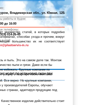
ес:
Муром, Владимирская обл., ул. Южная, 12Б
ы работы в будни:
:00 до 16:00
ши телефоны:
ет множество статей, в которых подробно
(919) 014-26-49
материалах, способах ухода и прочем, вокруг
 e-mail:
яющее большинство их не соответствует
n@plastservis-m.ru
зь и пыль. Это на самом деле так. Монтаж
ичество пыли и грязи. Даже если бы
не избежать. Крупные компании по
ЕКС УСЛУГ ПО УСТАНОВКЕ ОКОН ПВХ
т уборку в квартире после монтажа.
й. Все верно. Но крупные компании,
 у производителей Европы, обучают
зных странах, адаптируя продукцию под
. Качественное изделие действительно стоит