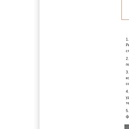
Р
с
п
к
с
у
т
ф