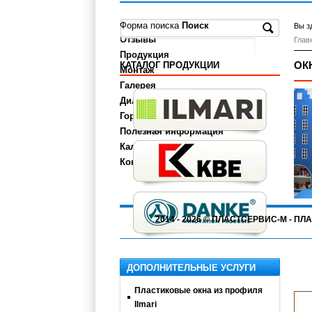
О компании
Форма поиска
Поиск
Вы з
Отзывы
Глав
Продукция
ОК
КАТАЛОГ ПРОДУКЦИИ
Монтаж
Галерея
Дилерам
Города
Полезная информация
Калькулятор
Контакты
2014 - 2026 © ПЛАСТСЕРВИС-М - 
ДОПОЛНИТЕЛЬНЫЕ УСЛУГИ
Пластиковые окна из профиля
Ilmari