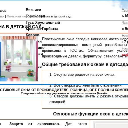
Адр
Вязники
десь
г. 
Гороховец
ная
|
Полезная информация
| Окна в детский сад
Гусь Хрустальный
Час
НА В ДЕТСКИЙ САД
Красная Горбатка
с 9
Ковров
На
Пластиковые окна сегодня наиболее часто исп
Меленки
+7 
специализированных помещений разработан
Навашино
Наш
прописаны в ГОСТах. Обязательным услов
Кулебаки
mai
производимые детали, фурнитуру, стеклопакеты
Выкса
Общие требования к окнам в детсад
Касимов
Отсутствие решеток на всех окнах.
Все створки должны быть открывными.
ПЛАСТИКОВЫЕ ОКНА ОТ ПРОИЗВОДИТЕЛЯ. РОЗНИЦА, ОПТ. ПОЛНЫЙ КОМПЛ
Создание сайта
и
продвижение в поиске
- компания Бихайв
Створки должны иметь 2 режима открыва
откидной.
Основные функции окон в детс
Защита от сквозняков.
Для этого