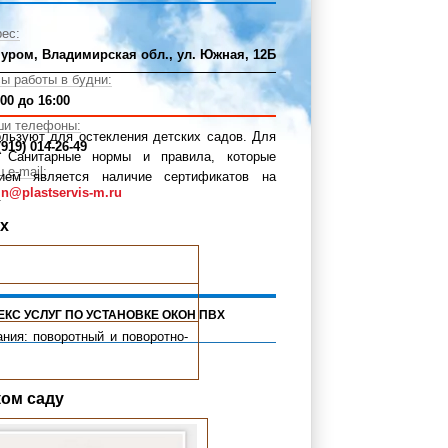
ес:
Муром, Владимирская обл., ул. Южная, 12Б
ы работы в будни:
:00 до 16:00
ши телефоны:
ользуют для остекления детских садов. Для
(919) 014-26-49
ы Санитарные нормы и правила, которые
 e-mail:
ием является наличие сертификатов на
n@plastservis-m.ru
.
ах
ЕКС УСЛУГ ПО УСТАНОВКЕ ОКОН ПВХ
ния: поворотный и поворотно-
ком саду