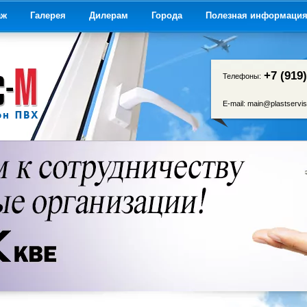
аж
Галерея
Дилерам
Города
Полезная информаци
+7 (919
Телефоны:
E-mail:
main@plastservis