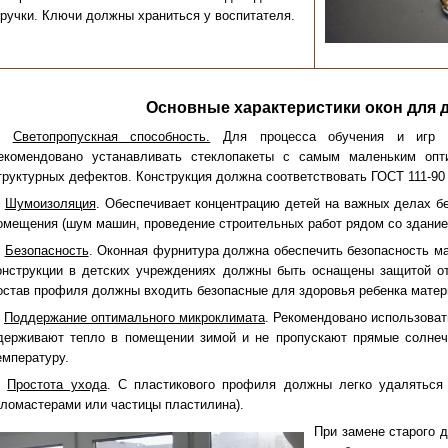
ручки. Ключи должны храниться у воспитателя.
Основные характеристики окон для д
Светопропускная способность.
Для процесса обучения и игр к
екомендовано устанавливать стеклопакеты с самым маленьким оп
труктурных дефектов. Конструкция должна соответствовать ГОСТ 111-90 
Шумоизоляция
. Обеспечивает концентрацию детей на важных делах бе
омещения (шум машин, проведение строительных работ рядом со зданием 
Безопасность
. Оконная фурнитура должна обеспечить безопасность м
онструкции в детских учреждениях должны быть оснащены защитой о
остав профиля должны входить безопасные для здоровья ребенка матер
Поддержание оптимального микроклимата
. Рекомендовано использова
держивают тепло в помещении зимой и не пропускают прямые солне
емпературу.
Простота ухода
. С пластикового профиля должны легко удаляться 
ломастерами или частицы пластилина).
При замене старого 