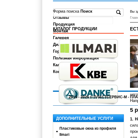
О компании
Форма поиска
Поиск
Вы з
Отзывы
Глав
Продукция
ЕС
КАТАЛОГ ПРОДУКЦИИ
Монтаж
Галерея
Дилерам
Города
Полезная информация
Калькулятор
Контакты
нег
2014 - 2026 © ПЛАСТСЕРВИС-М - 
Нап
5 
ДОПОЛНИТЕЛЬНЫЕ УСЛУГИ
1. 
сил
Пластиковые окна из профиля
про
Ilmari
для