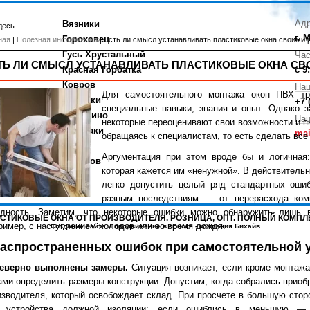
Адр
Вязники
десь
г. 
Гороховец
ная
|
Полезная информация
| Есть ли смысл устанавливать пластиковые окна своими 
Гусь Хрустальный
Час
ТЬ ЛИ СМЫСЛ УСТАНАВЛИВАТЬ ПЛАСТИКОВЫЕ ОКНА СВ
Красная Горбатка
с 9
Ковров
На
Для самостоятельного монтажа окон ПВХ тр
Меленки
+7 
специальные навыки, знания и опыт. Однако 
Навашино
Наш
некоторые переоценивают свои возможности и п
Кулебаки
mai
обращаясь к специалистам, то есть сделать все
Выкса
Аргументация при этом вроде бы и логичная:
Касимов
которая кажется им «ненужной». В действитель
легко допустить целый ряд стандартных ошиб
разным последствиям — от перерасхода ком
одность. Заметим, что некоторые ошибки можно обнаружить лишь в
ПЛАСТИКОВЫЕ ОКНА ОТ ПРОИЗВОДИТЕЛЯ. РОЗНИЦА, ОПТ. ПОЛНЫЙ КОМПЛ
ример, с наступлением холодов или во время дождя.
Создание сайта
и
продвижение в поиске
- компания Бихайв
распространенных ошибок при самостоятельной 
Неверно выполнены замеры.
Ситуация возникает, если кроме монтаж
ами определить размеры конструкции. Допустим, когда собрались приобр
изводителя, который освобождает склад. При просчете в большую стор
 устройства должной изоляции; если ошиблись в меньшую — 