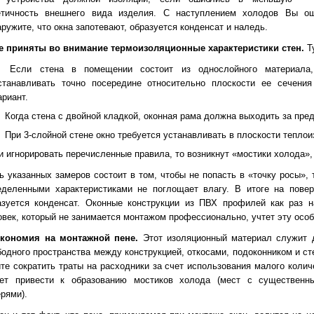
етичность внешнего вида изделия. С наступлением холодов Вы ощ
ружите, что окна запотевают, образуется конденсат и наледь.
Не приняты во внимание термоизоляционные характеристики стен.
Ту
Если стена в помещении состоит из однослойного материала
станавливать точно посередине относительно плоскости ее сечени
ариант.
Когда стена с двойной кладкой, оконная рама должна выходить за пре
При 3-слойной стене окно требуется устанавливать в плоскости теплои
и игнорировать перечисленные правила, то возникнут «мостики холода»
ь указанных замеров состоит в том, чтобы не попасть в «точку росы», т
еделенными характеристиками не поглощает влагу. В итоге на повер
азуется конденсат. Оконные конструкции из ПВХ профилей как раз н
овек, который не занимается монтажом профессионально, учтет эту особ
Экономия на монтажной пене.
Этот изоляционный материал служит 
бодного пространства между конструкцией, откосами, подоконником и с
ите сократить траты на расходники за счет использования малого колич
ет привести к образованию мостиков холода (мест с существенн
рями).