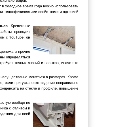
есколько видов,
т в холодное время года нужно использовать
и теплофизическими свойствами и адгезией
ньев.
Крепежные
работы проводит
ом с YouTube, он
крепежа и прочие
жны определяться
ребует точных знаний и навыков, иначе это
 несущественно меняться в размерах. Кроме
ае, если при установке изделие неправильно
 конденсата на стекле и профиле, повышение
астую вообще не
ника с отливом и
едствия для всей