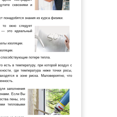
утите сквозняки и
т понадобятся знания из курса физики.
, то окно следует
я — это идеальный
делы изоляции.
золяции.
, способствующие потере тепла.
о есть в температуру, при которой воздух с
хности, где температура ниже точки росы,
аходятся в зоне риска. Маловероятно, что
енность.
для заполнения
тенами. Если Вы
ества пены, это
ыми тепловыми