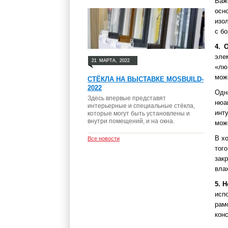
Важ
осн
изо
с б
4. 
эле
21
МАРТА,
2022
«лю
мож
СТЁКЛА НА ВЫСТАВКЕ MOSBUILD-
2022
Одн
Здесь впервые представят
нюа
интерьерные и специальные стёкла,
инт
которые могут быть установлены и
внутри помещений, и на окна.
мож
В х
Все новости
тог
зак
вла
5. 
исп
рам
конс