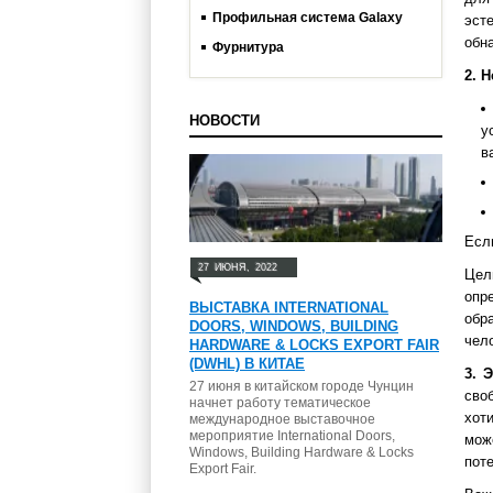
Профильная система Galaxy
эст
обна
Фурнитура
2. 
НОВОСТИ
у
в
Есл
27
ИЮНЯ,
2022
Цел
опр
ВЫСТАВКА INTERNATIONAL
обр
DOORS, WINDOWS, BUILDING
чел
HARDWARE & LOCKS EXPORT FAIR
(DWHL) В КИТАЕ
3. 
27 июня в китайском городе Чунцин
сво
начнет работу тематическое
хот
международное выставочное
мероприятие International Doors,
мож
Windows, Building Hardware & Locks
поте
Export Fair.