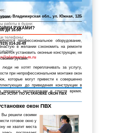
ес:
Муром, Владимирская обл., ул. Южная, 12Б
руками?
ы работы в будни:
ОИМИ РУКАМИ?
:00 до 16:00
ши телефоны:
ебуются профессиональное оборудование,
(919) 014-26-49
зачастую в желании сэкономить на ремонте
 e-mail:
ытаются установить оконные конструкции, не
n@plastservis-m.ru
 своими руками.
 люди не хотят переплачивать за услугу,
ности при непрофессиональном монтаже окон
ок, которые могут привести к совершенно
плектующих до приведения конструкции в
 процессе эксплуатации и спустя время.
ЕКС УСЛУГ ПО УСТАНОВКЕ ОКОН ПВХ
установке окон ПВХ
а Вы решили своими
ести готовое окно у
ону не хватит места
здесь пострадает