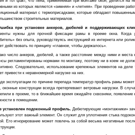
ен и тот факт, что пена, применяемая при монтаже окон, делится на н
овными из которых являются «зимняя» и «летняя». При проведении рабо
ляционный материал с термоприсадками, которые обладают повышенным
ольшинством строительных материалов.
Ошибка при установке анкеров, дюбелей и поддерживающих кли
менты нужны для прочной фиксации рамы в проеме окна. Когда 
битель» без опыта, руководствуясь инструкцией из интернета или ролик
ет действовать по принципу «главное, чтобы держалось».
ако число анкеров, дюбелей, а также расстояние между ними и места 
нсы регламентированы нормами по монтажу, поэтому ни в коем не дол
уитивно. Следовательно, использование крепежных элементов на деле т
ет привести к неравномерной нагрузке на них.
оде эксплуатации по причине перепада температур профиль рамы может
о, оконные конструкции всегда претерпевают ветровые нагрузки. В случ
репили в проеме, то в ближайшее время ожидайте сквозняки, появление
жности в помещении.
Не установлен подоконный профиль.
Дебютирующие «монтажники» зач
ользуют этот важный элемент. Он служит для уплотнения стыка подокон
ой. Его игнорирование может повлечь за собой весьма негативные посл
трукции.