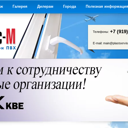
аж
Галерея
Дилерам
Города
Полезная информаци
+7 (919
Телефоны:
E-mail:
main@plastservis