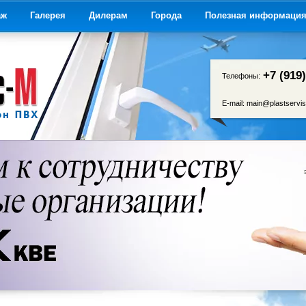
аж
Галерея
Дилерам
Города
Полезная информаци
+7 (919
Телефоны:
E-mail:
main@plastservis