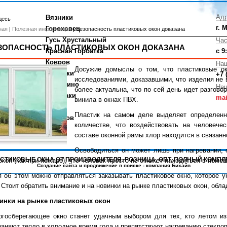
Адр
Вязники
десь
г. 
Гороховец
ная
|
Полезная информация
| Безопасность пластиковых окон доказана
Гусь Хрустальный
Час
ЗОПАСНОСТЬ ПЛАСТИКОВЫХ ОКОН ДОКАЗАНА
Красная Горбатка
с 9
Ковров
На
Досужие домыслы о том, что пластиковые ок
Меленки
+7 
исследованиями, доказавшими, что изделия не 
Навашино
Наш
более актуальна, что по сей день идет разгов
Кулебаки
mai
винила в окнах ПВХ.
Выкса
Пластик на самом деле выделяет определенн
Касимов
количестве, что воздействовать на человече
составе оконной рамы хлор находится в связанн
Освободиться он может лишь при нагревании, 
ПЛАСТИКОВЫЕ ОКНА ОТ ПРОИЗВОДИТЕЛЯ. РОЗНИЦА, ОПТ. ПОЛНЫЙ КОМПЛ
окой (как при пожаре), что человек просто не сможет находиться в поме
Создание сайта
и
продвижение в поиске
- компания Бихайв
я об этом можно отправляться заказывать пластиковое окно, которое 
. Стоит обратить внимание и на новинки на рынке пластиковых окон, об
инки на рынке пластиковых окон
ргосберегающее окно станет удачным выбором для тех, кто летом из
раняют тепло в холодное время года и препятствуют нагреванию стеклоп