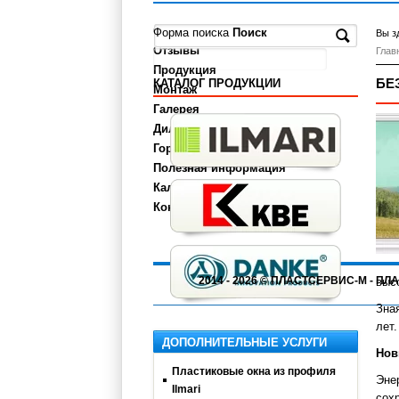
О компании
Форма поиска
Поиск
Вы з
Отзывы
Глав
Продукция
БЕ
КАТАЛОГ ПРОДУКЦИИ
Монтаж
Галерея
Дилерам
Города
Полезная информация
Калькулятор
Контакты
2014 - 2026 © ПЛАСТСЕРВИС-М - 
выс
Зна
лет
ДОПОЛНИТЕЛЬНЫЕ УСЛУГИ
Нов
Пластиковые окна из профиля
Эне
Ilmari
сох