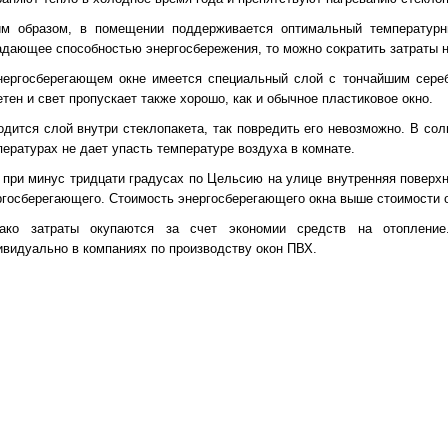
им образом, в помещении поддерживается оптимальный температурн
адающее способностью энергосбережения, то можно сократить затраты н
нергосберегающем окне имеется специальный слой с тончайшим сере
тен и свет пропускает также хорошо, как и обычное пластиковое окно.
одится слой внутри стеклопакета, так повредить его невозможно. В сол
пературах не дает упасть температуре воздуха в комнате.
, при минус тридцати градусах по Цельсию на улице внутренняя поверхн
ргосберегающего. Стоимость энергосберегающего окна выше стоимости 
ако затраты окупаются за счет экономии средств на отопление
ивидуально в компаниях по производству окон ПВХ.