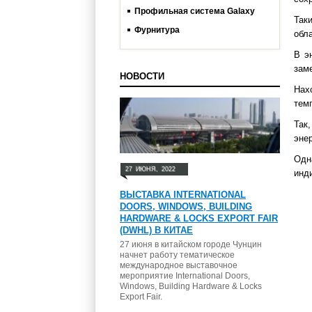
Профильная система Galaxy
Так
Фурнитура
обл
В э
заме
НОВОСТИ
Нах
тем
Так
эне
Одн
27
ИЮНЯ,
2022
инд
ВЫСТАВКА INTERNATIONAL
DOORS, WINDOWS, BUILDING
HARDWARE & LOCKS EXPORT FAIR
(DWHL) В КИТАЕ
27 июня в китайском городе Чунцин
начнет работу тематическое
международное выставочное
мероприятие International Doors,
Windows, Building Hardware & Locks
Export Fair.