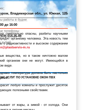
ес:
Муром, Владимирская обл., ул. Южная, 12Б
ы работы в будни:
:00 до 16:00
ши телефоны:
на смертельно опасны, разбиты научными
(919) 014-26-49
вредят организму человека. Эта новость тем
 e-mail:
оры о радиоактивности и высоком содержании
n@plastservis-m.ru
ые вещества, но в таком ничтожно малом
ский организм они не могут. Имеющийся в
ом виде.
однако температура должна быть настолько
ЕКС УСЛУГ ПО УСТАНОВКЕ ОКОН ПВХ
щении.
украсит любую комнаты и прослужит десяток
ладающих полезными свойствами.
нывает от жары, а зимой - от холода. Они
акета в летние месяцы.