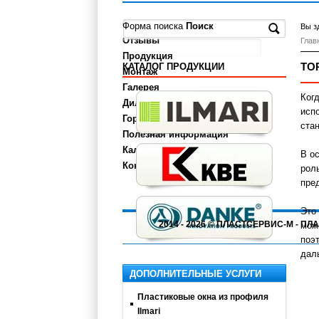
О компании
Форма поиска
Поиск
Вы з
Отзывы
Глав
Продукция
ТО
КАТАЛОГ ПРОДУКЦИИ
Монтаж
Галерея
Ког
Дилерам
исп
Города
ста
Полезная информация
Калькулятор
В о
Контакты
рол
пре
Это
2014 - 2026 © ПЛАСТСЕРВИС-М - 
мож
поэ
дал
ДОПОЛНИТЕЛЬНЫЕ УСЛУГИ
Пластиковые окна из профиля
Ilmari