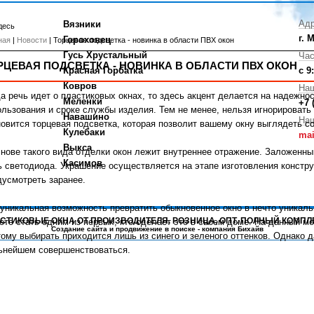
Адр
Вязники
десь
г. 
Гороховец
ная
|
Новости
| Торцевая подсветка - новинка в области ПВХ окон
Гусь Хрустальный
Час
РЦЕВАЯ ПОДСВЕТКА - НОВИНКА В ОБЛАСТИ ПВХ ОКОН
Красная Горбатка
с 9
Ковров
На
да речь идет о пластиковых окнах, то здесь акцент делается на надежно
Меленки
+7 
ользования и сроке службы изделия. Тем не менее, нельзя игнорировать
Навашино
Наш
новится торцевая подсветка, которая позволит вашему окну выглядеть с
Кулебаки
mai
Выкса
снове такого вида отделки окон лежит внутреннее отражение. Заложенны
Касимов
ь светодиода. Украшение осуществляется на этапе изготовления констр
дусмотреть заранее.
 уникальная возможность превратить обыкновенное окно в нечто уникаль
ПЛАСТИКОВЫЕ ОКНА ОТ ПРОИЗВОДИТЕЛЯ. РОЗНИЦА, ОПТ. ПОЛНЫЙ КОМПЛ
ете стать одним из первых, кто сделает это в своем доме. На данный мо
Создание сайта
и
продвижение в поиске
- компания Бихайв
тому выбирать приходится лишь из синего и зеленого оттенков. Однако д
ьнейшем совершенствоваться.