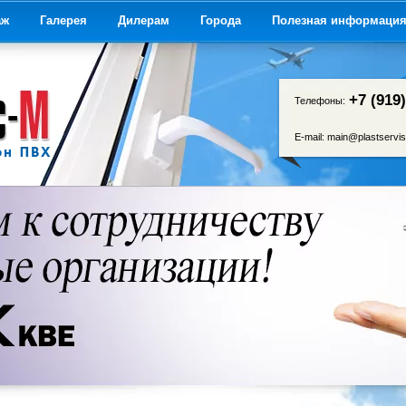
аж
Галерея
Дилерам
Города
Полезная информаци
+7 (919
Телефоны:
E-mail:
main@plastservis