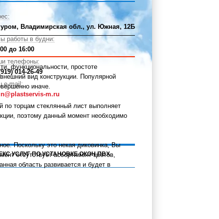
ес:
Муром, Владимирская обл., ул. Южная, 12Б
ы работы в будни:
:00 до 16:00
ши телефоны:
сти, функциональности, простоте
(919) 014-26-49
 внешний вид конструкции. Популярной
 e-mail:
овершенно иначе.
n@plastservis-m.ru
й по торцам стеклянный лист выполняет
укции, поэтому данный момент необходимо
ное. Поскольку это некая диковинка, Вы
ЕКС УСЛУГ ПО УСТАНОВКЕ ОКОН ПВХ
мент отсутствует ассортимент цветов,
анная область развивается и будет в