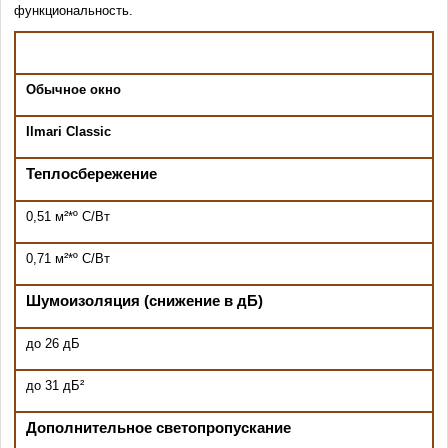
функциональность.
Обычное окно
Ilmari Classic
Теплосбережение
0,51
м
²
*
º
С/Вт
0,71 м
²
*
º
С/Вт
Шумоизоляция (снижение в дБ)
до 26 дБ
до 31 дБ
²
Дополнительное светопропускание